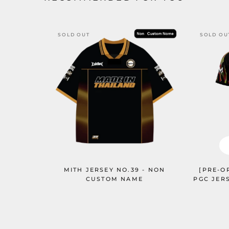
SOLD OUT
SOLD OU
MITH JERSEY NO.39 - NON
[PRE-O
CUSTOM NAME
PGC JER