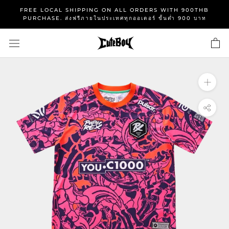
Skip
FREE LOCAL SHIPPING ON ALL ORDERS WITH 900THB
to
PURCHASE. ส่งฟรีภายในประเทศทุกออเดอร์ ขั้นต่ำ 900 บาท
content