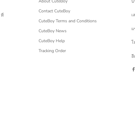
About CuteBoy
บร
Contact CuteBoy
เล
ี่
CuteBoy Terms and Conditions
แ
CuteBoy News
CuteBoy Help
โ
Tracking Order
อ