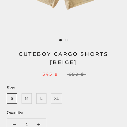
CUTEBOY CARGO SHORTS
[BEIGE]
345 ฿
690 ฿
Size:
S
M
L
XL
Quantity: