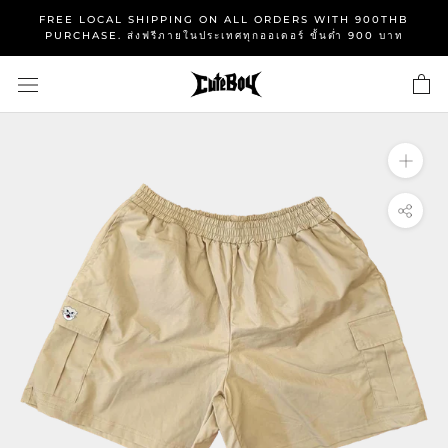
Skip
FREE LOCAL SHIPPING ON ALL ORDERS WITH 900THB
to
PURCHASE. ส่งฟรีภายในประเทศทุกออเดอร์ ขั้นต่ำ 900 บาท
content