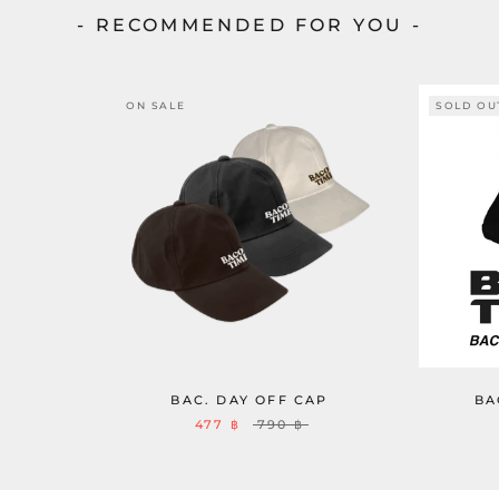
- RECOMMENDED FOR YOU -
ON SALE
SOLD OU
BAC. DAY OFF CAP
BA
477 ฿
790 ฿