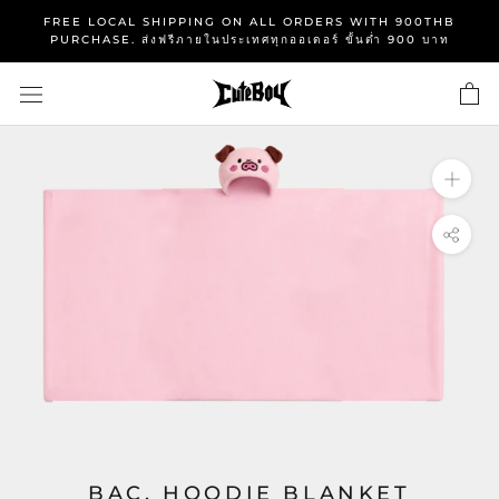
Skip
FREE LOCAL SHIPPING ON ALL ORDERS WITH 900THB
to
PURCHASE. ส่งฟรีภายในประเทศทุกออเดอร์ ขั้นต่ำ 900 บาท
content
BAC. HOODIE BLANKET