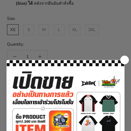
(Size) ได้
หลังจากยืนยันคำสั่งซื้อ
Size:
XS
S
M
L
XL
2XL
Quantity:
SIZE GUIDE
PRE-ORDER
- RECOMMENDED FOR YOU -