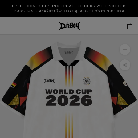
Skip
FREE LOCAL SHIPPING ON ALL ORDERS WITH 900THB
to
PURCHASE. ส่งฟรีภายในประเทศทุกออเดอร์ ขั้นต่ำ 900 บาท
content