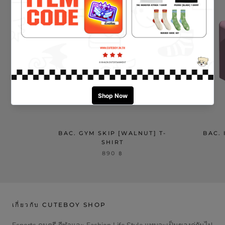
BAC. GYM SKIP [WALNUT] T-
BAC. 
SHIRT
890 ฿
เกี่ยวกับ CUTEBOY SHOP