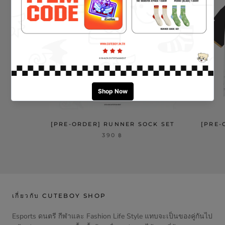
[PRE-ORDER] RUNNER SOCK SET
[PRE-
390 ฿
เกี่ยวกับ CUTEBOY SHOP
Esports ดนตรี กีฬาและ Fashion Life Style แทบจะเป็นของคู่กันไป