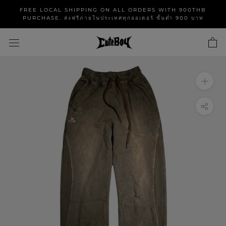
Skip
FREE LOCAL SHIPPING ON ALL ORDERS WITH 900THB
to
PURCHASE. ส่งฟรีภายในประเทศทุกออเดอร์ ขั้นต่ำ 900 บาท
content