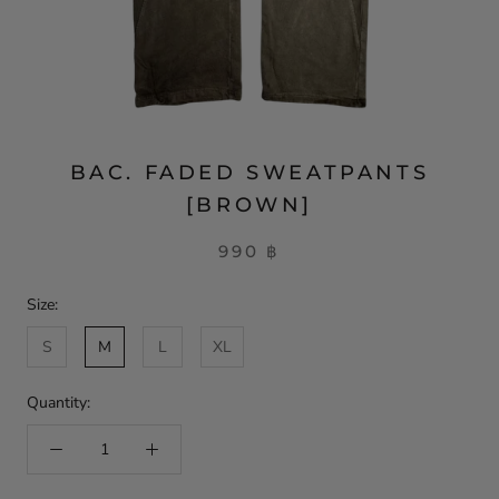
BAC. FADED SWEATPANTS
[BROWN]
990 ฿
Size:
S
M
L
XL
Quantity: