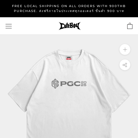
Skip
FREE LOCAL SHIPPING ON ALL ORDERS WITH 900THB
to
PURCHASE. ส่งฟรีภายในประเทศทุกออเดอร์ ขั้นต่ำ 900 บาท
content