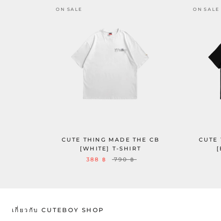
ON SALE
ON SALE
CUTE THING MADE THE CB
CUTE 
[WHITE] T-SHIRT
[
388 ฿
790 ฿
เกี่ยวกับ CUTEBOY SHOP