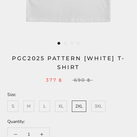
PGC2025 PATTERN [WHITE] T-
SHIRT
377 ฿
690 ฿
Size:
S
M
L
XL
2XL
3XL
Quantity: