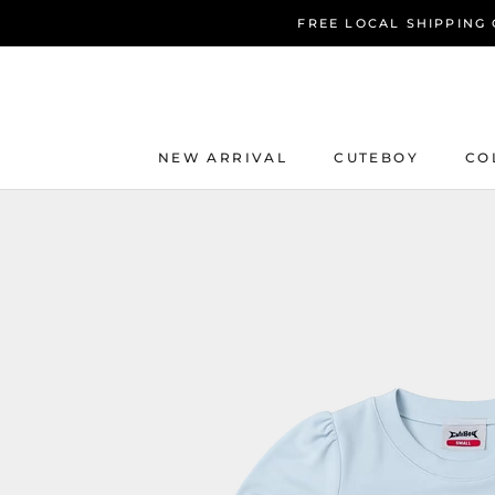
Skip
FREE LOCAL SHIPPING O
to
content
NEW ARRIVAL
CUTEBOY
CO
NEW ARRIVAL