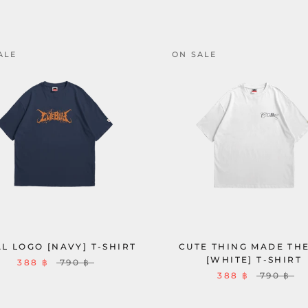
ALE
ON SALE
L LOGO [NAVY] T-SHIRT
CUTE THING MADE TH
[WHITE] T-SHIRT
388 ฿
790 ฿
388 ฿
790 ฿