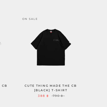
ON SALE
E CB
CUTE THING MADE THE CB
[BLACK] T-SHIRT
388 ฿
790 ฿