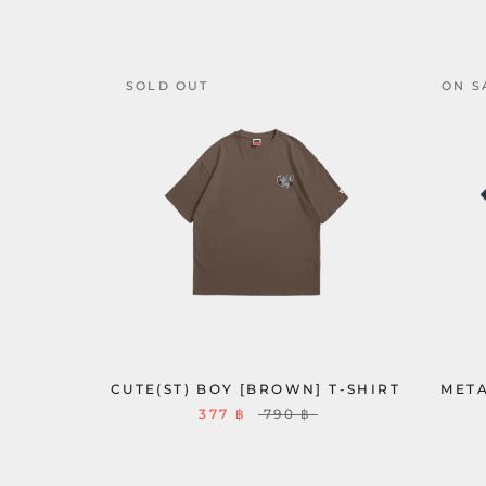
SOLD OUT
ON S
CUTE(ST) BOY [BROWN] T-SHIRT
META
377 ฿
790 ฿