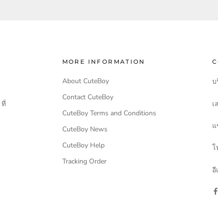
MORE INFORMATION
C
About CuteBoy
บร
Contact CuteBoy
เล
ี่
CuteBoy Terms and Conditions
แ
CuteBoy News
CuteBoy Help
โ
Tracking Order
อ