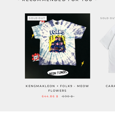
SOLD OUT
SOLD OU
KENGMAKLEON × FOLK9 - MEOW
CAR
FLOWERS
644.86 ฿
690 ฿