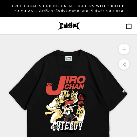
Skip
FREE LOCAL SHIPPING ON ALL ORDERS WITH 900THB
to
PURCHASE. ส่งฟรีภายในประเทศทุกออเดอร์ ขั้นต่ำ 900 บาท
content