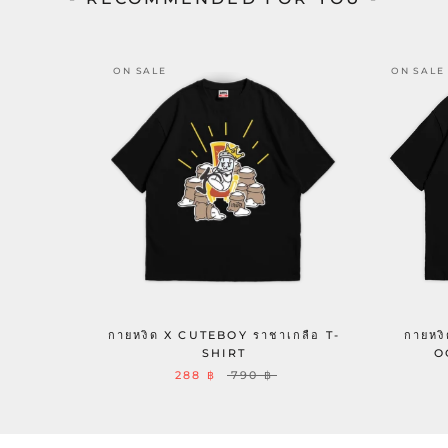
ON SALE
ON SALE
กายหงิด X CUTEBOY ราชาเกลือ T-
กายหง
SHIRT
O
288 ฿
790 ฿