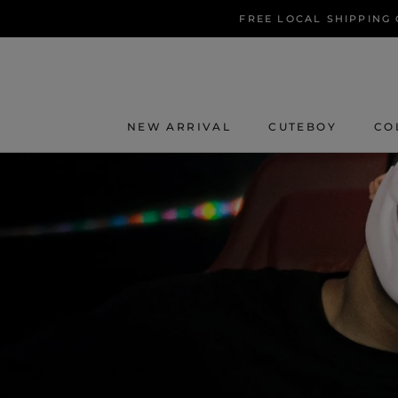
Skip
FREE LOCAL SHIPPING O
to
content
NEW ARRIVAL
CUTEBOY
CO
NEW ARRIVAL