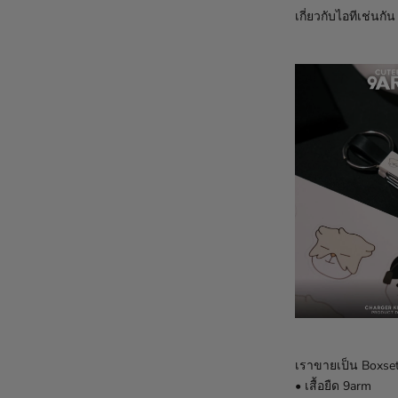
เกี่ยวกับไอทีเช่นก
เราขายเป็น Boxse
• เสื้อยืด 9arm