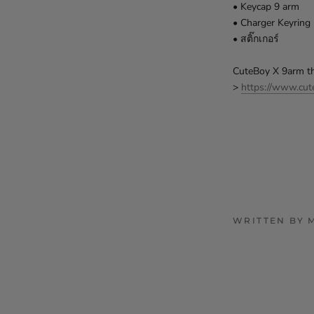
• Keycap 9 arm
• Charger Keyring
• สติ๊กเกอร์
CuteBoy X 9arm th
>
https://www.cut
WRITTEN BY 