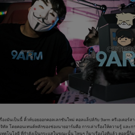
รื่องมันเป็นนี้ คิ้วท์บอยออกคอลเลกชันใหม่ คอลแล็ปส์กับ 9arm ครีเอเตอร์
จิทัล โดยคอนเทนต์หลักของช่องนายอาร์มคือ การเล่าเรื่องให้ความรู้ และกา
กับเทคโนโลยี ที่กำลังเป็นกระแสในขณะนั้น ไหนๆ ก็มาเรื่องไอทีแล้ว คอลนี้ก็ม