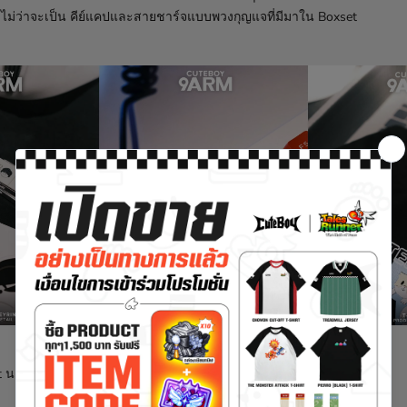
ัน ไม่ว่าจะเป็น คีย์แคปและสายชาร์จแบบพวงกุญแจที่มีมาใน Boxset
t นะแชท โดยในกล่องเรามีทั้งหมด 4 ไอเทม