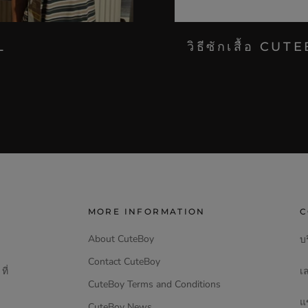
L
วิธีซักเสื้อ CU
MORE INFORMATION
C
About CuteBoy
บร
Contact CuteBoy
เล
ี่
CuteBoy Terms and Conditions
แ
CuteBoy News