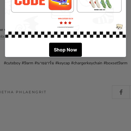
e very special boxset ราคา 1,590 บาท Limited มากแชท รีบสั่งเลยที่
eboy.in.th/products/cuteboy-x-9arm-limited-boxset
#cuteboy #9arm #นายอาร์ม #keycap #chargerkeychain #boxset9arm
METHA PHLAENGRIT